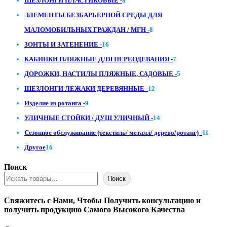
ШЕЗЛОНГИ ПЛАСТИКОВЫЕ -
8
товаров
ЭЛЕМЕНТЫ БЕЗБАРЬЕРНОЙ СРЕДЫ ДЛЯ
8
МАЛОМОБИЛЬНЫХ ГРАЖДАН / МГН -
8
16
товаров
ЗОНТЫ И ЗАТЕНЕНИЕ -
16
товаров
7
КАБИНКИ ПЛЯЖНЫЕ ДЛЯ ПЕРЕОДЕВАНИЯ -
7
товаров
5
ДОРОЖКИ, НАСТИЛЫ ПЛЯЖНЫЕ, САДОВЫЕ -
5
12
товаров
ШЕЗЛОНГИ ЛЕЖАКИ ДЕРЕВЯННЫЕ -
12
9
товаров
Изделие из ротанга -
9
товаров
14
УЛИЧНЫЕ СТОЙКИ / ДУШ УЛИЧНЫЙ -
14
товаров
11
Сезонное обслуживание (текстиль/ металл/ дерево/ротанг) -
11
16
товар
Другое
16
товаров
Поиск
Поиск
Свяжитесь с Нами, Чтобы Получить консультацию и
получить продукцию Самого Высокого Качества