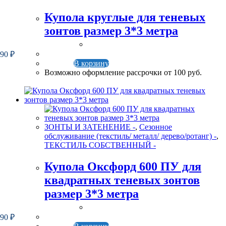
Купола круглые для теневых
зонтов размер 3*3 метра
490
₽
В корзину
Возможно оформление рассрочки от 100 руб.
ЗОНТЫ И ЗАТЕНЕНИЕ -
,
Сезонное
обслуживание (текстиль/ металл/ дерево/ротанг) -
,
ТЕКСТИЛЬ СОБСТВЕННЫЙ -
Купола Оксфорд 600 ПУ для
квадратных теневых зонтов
размер 3*3 метра
990
₽