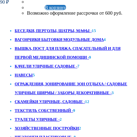
990
₽
В корзину
Возможно оформление рассрочки от 600 руб.
15
БЕСЕДКИ, ПЕРГОЛЫ, ШАТРЫ, МАФЫ -
15
товаров
4
ВАГОНЧИКИ БЫТОВКИ МОДУЛЬНЫЕ ДОМА
4
товара
ВЫШКА, ПОСТ ДЛЯ ПЛЯЖА. СПАСАТЕЛЬНЫЙ И ДЛЯ
9
ПЕРВОЙ МЕДИЦИНСКОЙ ПОМОЩИ -
9
7
товаров
КАЧЕЛИ УЛИЧНЫЕ САДОВЫЕ -
7
5
товаров
НАВЕСЫ
5
товаров
ОГРАЖДЕНИЯ, ЗОНИРОВАНИЕ ЗОН ОТДЫХА / САДОВЫЕ
3
УЛИЧНЫЕ ШИРМЫ / ЗАБОРЫ ДЕКОРАТИВНЫЕ -
3
12
товара
СКАМЕЙКИ УЛИЧНЫЕ, САДОВЫЕ -
12
9
товаров
ТЕКСТИЛЬ СОБСТВЕННЫЙ -
9
2
товаров
ТУАЛЕТЫ УЛИЧНЫЕ -
2
товара
2
ХОЗЯЙСТВЕННЫЕ ПОСТРОЙКИ
2
8
товара