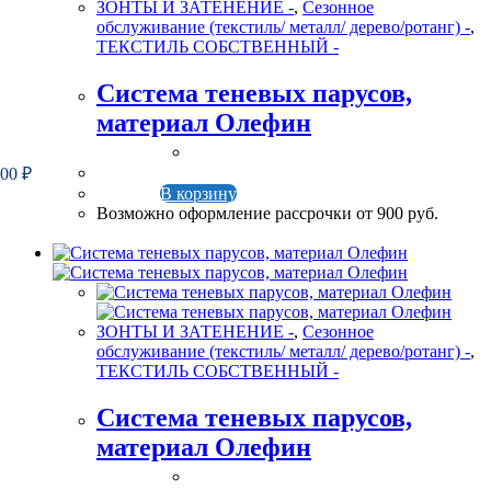
ЗОНТЫ И ЗАТЕНЕНИЕ -
,
Сезонное
обслуживание (текстиль/ металл/ дерево/ротанг) -
,
ТЕКСТИЛЬ СОБСТВЕННЫЙ -
Система теневых парусов,
материал Олефин
900
₽
В корзину
Возможно оформление рассрочки от 900 руб.
ЗОНТЫ И ЗАТЕНЕНИЕ -
,
Сезонное
обслуживание (текстиль/ металл/ дерево/ротанг) -
,
ТЕКСТИЛЬ СОБСТВЕННЫЙ -
Система теневых парусов,
материал Олефин