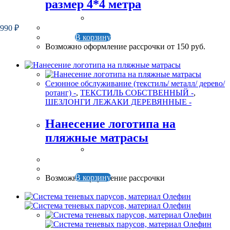
размер 4*4 метра
 990
₽
В корзину
Возможно оформление рассрочки от 150 руб.
Сезонное обслуживание (текстиль/ металл/ дерево/
ротанг) -
,
ТЕКСТИЛЬ СОБСТВЕННЫЙ -
,
ШЕЗЛОНГИ ЛЕЖАКИ ДЕРЕВЯННЫЕ -
Нанесение логотипа на
пляжные матрасы
В корзину
Возможно оформление рассрочки