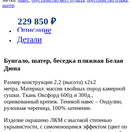
Метки:
навес
,
обустройство мест отдыха
,
обустройство пляжа
,
шатер
229 850
₽
Описание
Детали
Бунгало, шатер, беседка пляжная Белая
Дюна
Размер конструкции 2,2 (высота) х2х2
метра. Материал: массив хвойных пород камерной
сушки. Ткань Оксфорд 600д и 300д.,
оцинкованный крепеж. Теневой навес – Ондулин,
рулонная черепица, 100% затенение.
Изделие окрашено ЛКМ с высокой степенью
укрывистости, с самомоющимся эффектом (цвет по